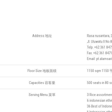
Address 地址
Rasa nusantara, 3
Jl. Uluwatu II No.
Telp. +62 361 84
Fax. +62 361 847
Email: pt.alamsa
Floor Size 地板面積
1150 sqm 115
Capacities 容客量
500 seats in 
Serving Menu 菜單
3 Rice assor
6 indonesian 
36 Best of Ind